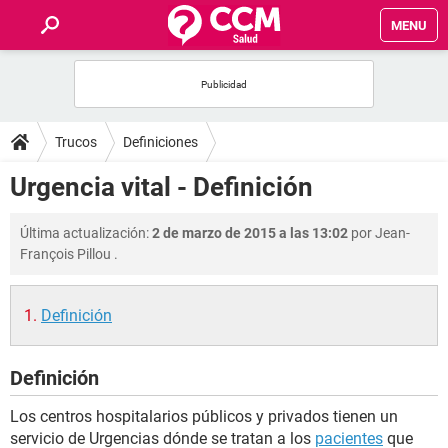
MENU
INICIO
FOROS
Trucos
Definiciones
SALUD
Urgencia vital - Definición
FAMILIA
Última actualización:
2 de marzo de 2015 a las 13:02
por
Jean-
François Pillou
.
NUTRICIÓN
Definición
BIENESTAR
Definición
SEXUALIDAD
Los centros hospitalarios públicos y privados tienen un
GLOSARIO
servicio de Urgencias dónde se tratan a los
pacientes
que