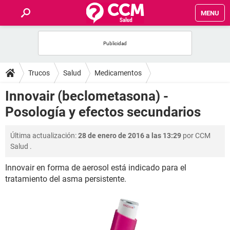
MENU
INICIO
FOROS
Trucos
Salud
Medicamentos
SALUD
Innovair (beclometasona) -
Posología y efectos secundarios
FAMILIA
Última actualización:
28 de enero de 2016 a las 13:29
por
CCM
NUTRICIÓN
Salud
.
Innovair en forma de aerosol está indicado para el
BIENESTAR
tratamiento del asma persistente.
SEXUALIDAD
GLOSARIO