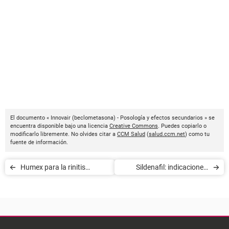
El documento « Innovair (beclometasona) - Posología y efectos secundarios » se
encuentra disponible bajo una licencia
Creative Commons
. Puedes copiarlo o
modificarlo libremente. No olvides citar a
CCM Salud
(
salud.ccm.net
) como tu
fuente de información.
Humex para la rinitis
Sildenafil: indicaciones,
alérgica: indicaciones,
posología y efectos
posología y efectos
secundarios
secundarios