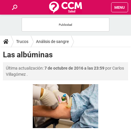
MENU
INICIO
FOROS
Trucos
Análisis de sangre
SALUD
Las albúminas
FAMILIA
Última actualización:
7 de octubre de 2016 a las 23:59
por
Carlos
Villagómez
.
NUTRICIÓN
BIENESTAR
SEXUALIDAD
GLOSARIO