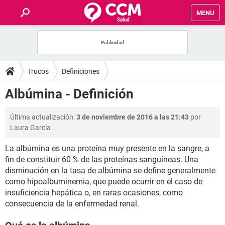
MENU
INICIO
FOROS
Trucos
Definiciones
SALUD
Albúmina - Definición
FAMILIA
Última actualización:
3 de noviembre de 2016 a las 21:43
por
Laura García
.
NUTRICIÓN
La albúmina es una proteína muy presente en la sangre, a
fin de constituir 60 % de las proteínas sanguíneas. Una
BIENESTAR
disminución en la tasa de albúmina se define generalmente
como hipoalbuminemia, que puede ocurrir en el caso de
SEXUALIDAD
insuficiencia hepática o, en raras ocasiones, como
consecuencia de la enfermedad renal.
GLOSARIO