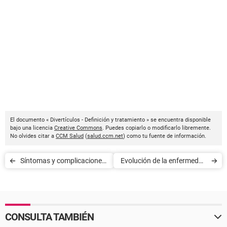
El documento « Divertículos - Definición y tratamiento » se encuentra disponible
bajo una licencia
Creative Commons
. Puedes copiarlo o modificarlo libremente.
No olvides citar a
CCM Salud
(
salud.ccm.net
) como tu fuente de información.
Síntomas y complicaciones
Evolución de la enfermedad
de la hernia inguinal
de Parkinson
CONSULTA TAMBIÉN