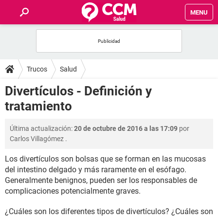
MENU
INICIO
FOROS
Trucos
Salud
SALUD
Divertículos - Definición y
tratamiento
FAMILIA
Última actualización:
20 de octubre de 2016 a las 17:09
por
NUTRICIÓN
Carlos Villagómez
.
Los divertículos son bolsas que se forman en las mucosas
BIENESTAR
del intestino delgado y más raramente en el esófago.
Generalmente benignos, pueden ser los responsables de
SEXUALIDAD
complicaciones potencialmente graves.
GLOSARIO
¿Cuáles son los diferentes tipos de divertículos? ¿Cuáles son