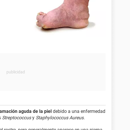
lamación aguda de la piel
debido a una enfermedad
s
Streptococcus
y
Staphylococcus Aureus
.
del rostro, pero generalmente aparece en una pierna.