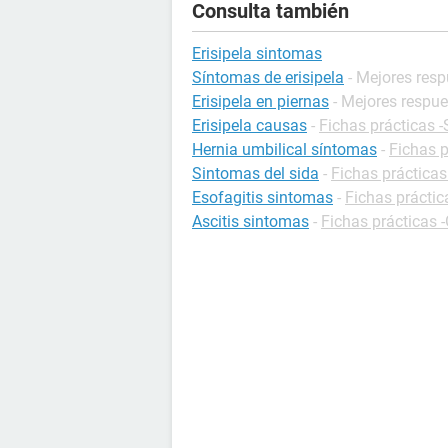
Consulta también
Erisipela sintomas
Síntomas de erisipela
- Mejores res
Erisipela en piernas
- Mejores respu
Erisipela causas
-
Fichas prácticas 
Hernia umbilical síntomas
-
Fichas p
Sintomas del sida
-
Fichas prácticas
Esofagitis sintomas
-
Fichas práctic
Ascitis sintomas
-
Fichas prácticas -