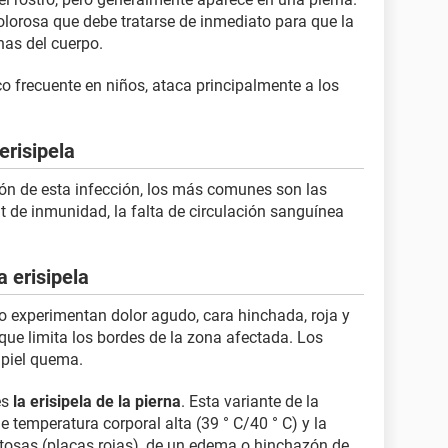
lorosa que debe tratarse de inmediato para que la
nas del cuerpo.
o frecuente en niños, ataca principalmente a los
erisipela
ión de esta infección, los más comunes son las
icit de inmunidad, la falta de circulación sanguínea
a erisipela
ro experimentan dolor agudo, cara hinchada, roja y
 que limita los bordes de la zona afectada. Los
 piel quema.
es
la erisipela de la pierna
. Esta variante de la
 temperatura corporal alta (39 ° C/40 ° C) y la
tosas (placas rojas), de un edema o hinchazón de