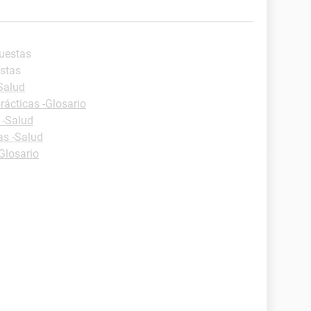
puestas
estas
-Salud
rácticas -Glosario
 -Salud
as -Salud
Glosario