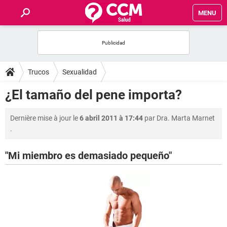
MENU
INICIO
FORUMS
Trucos
Sexualidad
SALUD
¿El tamaño del pene importa?
FAMILIA
Dernière mise à jour le
6 abril 2011 à 17:44
par
Dra. Marta Marnet
.
NUTRICIÓN
"Mi miembro es demasiado pequeño"
BIENESTAR
SEXUALIDAD
GLOSARIO