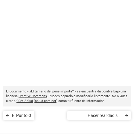
El documento « ¿El tamaño del pene importa? » se encuentra disponible bajo una
licencia
Creative Commons
. Puedes copiarlo o modificarlo libremente. No olvides
citar a
CCM Salud
(
salud.ccm.net
) como tu fuente de información.
El Punto G
Hacer realidad sus
fantasías sexuales