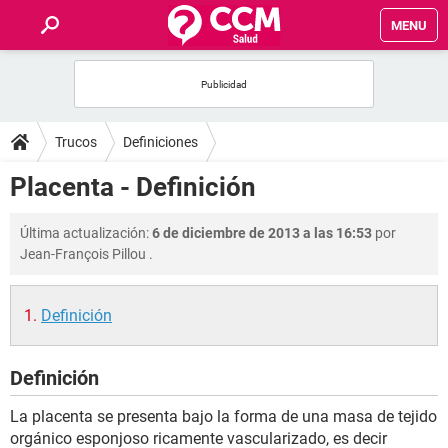
MENU
INICIO
FOROS
Trucos
Definiciones
SALUD
Placenta - Definición
FAMILIA
Última actualización:
6 de diciembre de 2013 a las 16:53
por
Jean-François Pillou
.
NUTRICIÓN
Definición
BIENESTAR
Definición
SEXUALIDAD
La placenta se presenta bajo la forma de una masa de tejido
GLOSARIO
orgánico esponjoso ricamente vascularizado, es decir