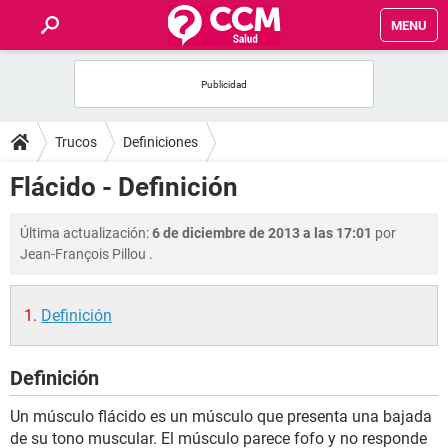
MENU
INICIO
FOROS
Trucos
Definiciones
SALUD
Flácido - Definición
FAMILIA
Última actualización:
6 de diciembre de 2013 a las 17:01
por
Jean-François Pillou
.
NUTRICIÓN
Definición
BIENESTAR
Definición
SEXUALIDAD
Un músculo flácido es un músculo que presenta una bajada
GLOSARIO
de su tono muscular. El músculo parece fofo y no responde