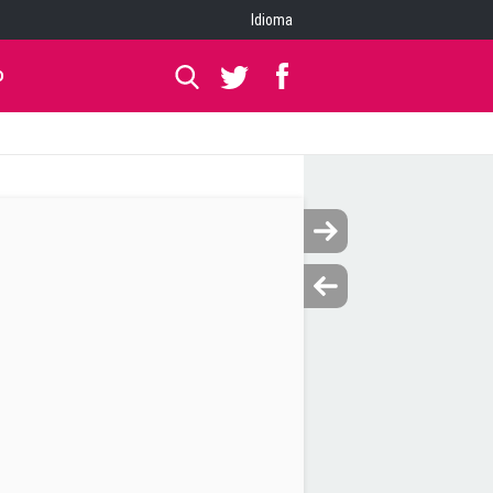
Idioma
O