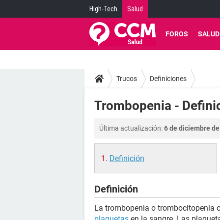
High-Tech
Salud
FOROS
SALUD
Trucos
Definiciones
Trombopenia - Defini
Última actualización:
6 de diciembre de
Definición
Definición
La trombopenia o trombocitopenia 
plaquetas
en la sangre. Las plaque