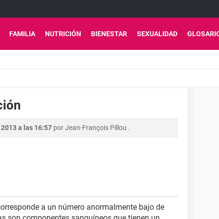
FAMILIA
NUTRICIÓN
BIENESTAR
SEXUALIDAD
GLOSARI
ción
 2013 a las 16:57
por
Jean-François Pillou
.
corresponde a un número anormalmente bajo de
tas son componentes sanguíneos que tienen un