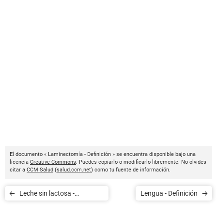
El documento « Laminectomía - Definición » se encuentra disponible bajo una
licencia
Creative Commons
. Puedes copiarlo o modificarlo libremente. No olvides
citar a
CCM Salud
(
salud.ccm.net
) como tu fuente de información.
Leche sin lactosa -
Lengua - Definición
Definición