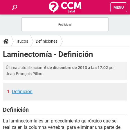
MENU
INICIO
FOROS
Trucos
Definiciones
SALUD
Laminectomía - Definición
FAMILIA
Última actualización:
6 de diciembre de 2013 a las 17:02
por
Jean-François Pillou
.
NUTRICIÓN
Definición
BIENESTAR
Definición
SEXUALIDAD
La laminectomía es un procedimiento quirúrgico que se
GLOSARIO
realiza en la columna vertebral para eliminar una parte del