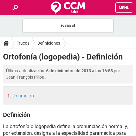
MENU
INICIO
FOROS
Trucos
Definiciones
SALUD
Ortofonía (logopedia) - Definición
FAMILIA
Última actualización:
6 de diciembre de 2013 a las 16:58
por
Jean-François Pillou
.
NUTRICIÓN
Definición
BIENESTAR
Definición
SEXUALIDAD
La ortofonía o logopedia define la pronunciación normal y,
GLOSARIO
por extensión, designa a la especialidad paramédica para