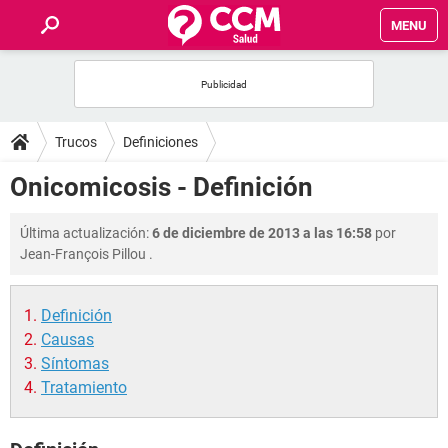
MENU
INICIO
FOROS
Trucos
Definiciones
SALUD
Onicomicosis - Definición
FAMILIA
Última actualización:
6 de diciembre de 2013 a las 16:58
por
Jean-François Pillou
.
NUTRICIÓN
Definición
BIENESTAR
Causas
Síntomas
SEXUALIDAD
Tratamiento
GLOSARIO