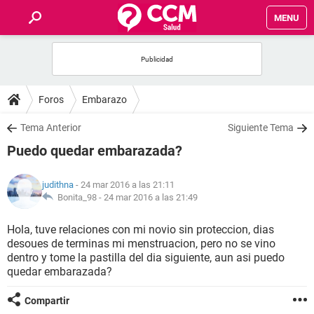
MENU
INICIO
FOROS
Foros
Embarazo
SALUD
Tema Anterior
Siguiente Tema
Puedo quedar embarazada?
FAMILIA
judithna
- 24 mar 2016 a las 21:11
NUTRICIÓN
Bonita_98 -
24 mar 2016 a las 21:49
Hola, tuve relaciones con mi novio sin proteccion, dias
BIENESTAR
desoues de terminas mi menstruacion, pero no se vino
dentro y tome la pastilla del dia siguiente, aun asi puedo
SEXUALIDAD
quedar embarazada?
Compartir
GLOSARIO