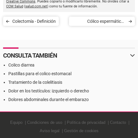
Creative Commons
. Puedes copiarlo o modificarlo libremente. No olvides citar a
CCM Salud
(
salud.ccm.net
) como tu fuente de información.
Colectomía - Definición
Cólico espermático -
Definición
CONSULTA TAMBIÉN
Colico diarrea
Pastillas para el colico estomacal
Tratamiento de la colelitiasis
Dolor en los testículos: izquierdo o derecho
Dolores abdominales durante el embarazo
Equipo
Condiciones de uso
Política de privacidad
Contacto
Aviso legal
Gestión de cookies