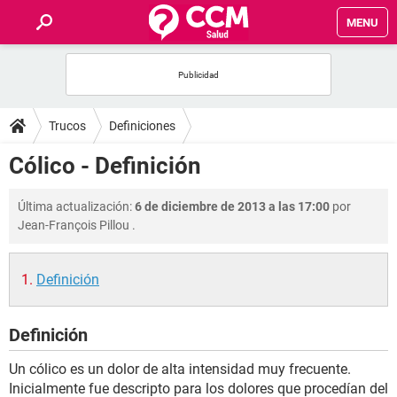
MENU
INICIO
FOROS
Trucos
Definiciones
SALUD
Cólico - Definición
FAMILIA
Última actualización:
6 de diciembre de 2013 a las 17:00
por
Jean-François Pillou
.
NUTRICIÓN
Definición
BIENESTAR
Definición
SEXUALIDAD
Un cólico es un dolor de alta intensidad muy frecuente.
GLOSARIO
Inicialmente fue descripto para los dolores que procedían del