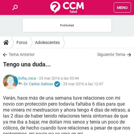
MENU
INICIO
FOROS
Foros
Adolescentes
SALUD
Tema Anterior
Siguiente Tema
Tengo una duda...
FAMILIA
Sofia_roca
- 25 mar 2016 a las 03:44
NUTRICIÓN
Dr. Carlos Salinas
-
29 mar 2016 a las 12:47
Verán, hace más de una semana tuve relaciones con mi
BIENESTAR
novio con protección pero todavía faltaba 6 días para que
me viniera mi mestruacion y ahora tengo 4 días de retraso, a
SEXUALIDAD
las 2 días de haber tenido relaciones tenía síntomas de que
ya me iba a bajar, me dolían mis senos y tenía un poco de
cólicos, de hecho cuando tuve relaciones a pesar de que nos
GLOSARIO
protegimos, mi novio no se vino en mi.