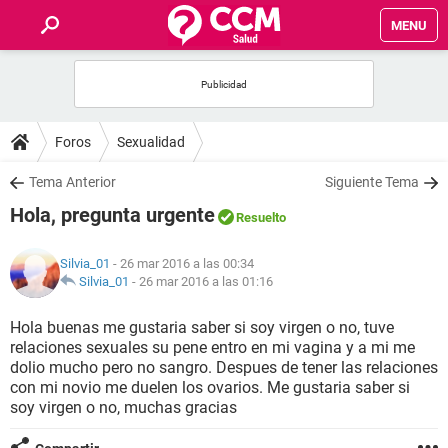
MENU
INICIO
FOROS
Foros
Sexualidad
SALUD
Tema Anterior
Siguiente Tema
Hola, pregunta urgente
Resuelto
FAMILIA
Silvia_01
- 26 mar 2016 a las 00:34
NUTRICIÓN
Silvia_01
-
26 mar 2016 a las 01:16
Hola buenas me gustaria saber si soy virgen o no, tuve
BIENESTAR
relaciones sexuales su pene entro en mi vagina y a mi me
dolio mucho pero no sangro. Despues de tener las relaciones
SEXUALIDAD
con mi novio me duelen los ovarios. Me gustaria saber si
soy virgen o no, muchas gracias
GLOSARIO