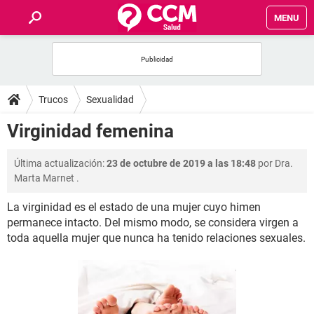
MENU
INICIO
FOROS
Trucos
Sexualidad
SALUD
Virginidad femenina
FAMILIA
Última actualización:
23 de octubre de 2019 a las 18:48
por
Dra.
Marta Marnet
.
NUTRICIÓN
La virginidad es el estado de una mujer cuyo himen
permanece intacto. Del mismo modo, se considera virgen a
BIENESTAR
toda aquella mujer que nunca ha tenido relaciones sexuales.
SEXUALIDAD
GLOSARIO