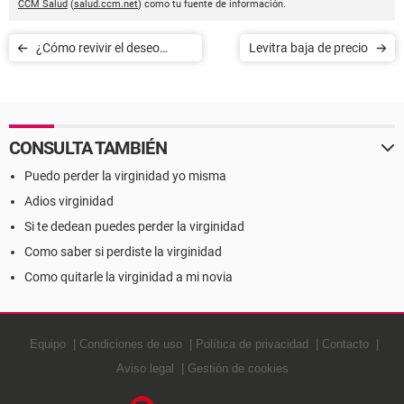
CCM Salud
(
salud.ccm.net
) como tu fuente de información.
¿Cómo revivir el deseo
Levitra baja de precio
sexual en la pareja?
CONSULTA TAMBIÉN
Puedo perder la virginidad yo misma
Adios virginidad
Si te dedean puedes perder la virginidad
Como saber si perdiste la virginidad
Como quitarle la virginidad a mi novia
Equipo
Condiciones de uso
Política de privacidad
Contacto
Aviso legal
Gestión de cookies