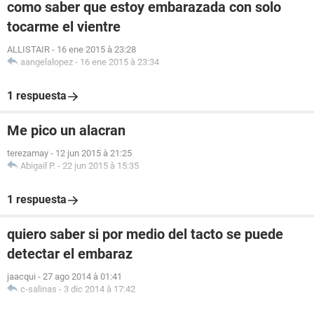
como saber que estoy embarazada con solo
tocarme el vientre
ALLISTAIR
-
16 ene 2015 à 23:28
aangelalopez
-
16 ene 2015 à 23:34
1 respuesta
Me pico un alacran
terezamay
-
12 jun 2015 à 21:25
Abigail P.
-
22 jun 2015 à 15:35
1 respuesta
quiero saber si por medio del tacto se puede
detectar el embaraz
jaacqui
-
27 ago 2014 à 01:41
c-salinas
-
3 dic 2014 à 17:42