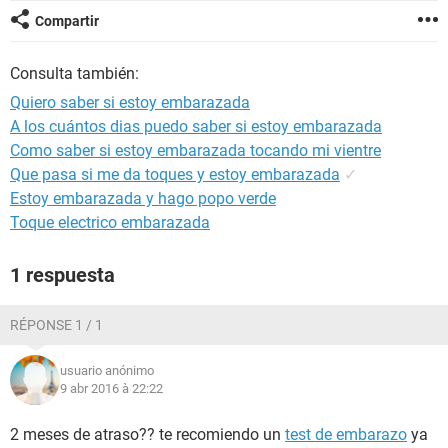
Compartir
Consulta también:
Quiero saber si estoy embarazada
A los cuántos dias puedo saber si estoy embarazada
Como saber si estoy embarazada tocando mi vientre
Que pasa si me da toques y estoy embarazada
✓
Estoy embarazada y hago popo verde
Toque electrico embarazada
1 respuesta
RÉPONSE 1 / 1
usuario anónimo
9 abr 2016 à 22:22
2 meses de atraso?? te recomiendo un
test de embarazo
ya