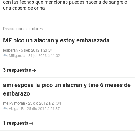
con las fechas que mencionas puedes hacerla de sangre o
una casera de orina
Discusiones similares
ME pico un alacran y estoy embarazada
lesperan
-
6 sep 2012 à 21:34
Miligarcia
-
31 jul 2023 à 11:02
3 respuestas
ami esposa la pico un alacran y tine 6 meses de
embarazo
melky moran
-
25 dic 2012 à 21:04
Abigail P.
-
25 dic 2012 à 21:37
1 respuesta