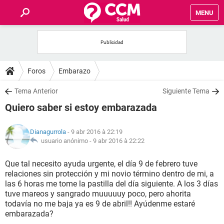
MENU
INICIO
FORUMS
Foros
Embarazo
SALUD
Tema Anterior
Siguiente Tema
Quiero saber si estoy embarazada
FAMILIA
Dianagurrola
- 9 abr 2016 à 22:19
NUTRICIÓN
usuario anónimo -
9 abr 2016 à 22:22
Que tal necesito ayuda urgente, el día 9 de febrero tuve
BIENESTAR
relaciones sin protección y mi novio término dentro de mi, a
las 6 horas me tome la pastilla del día siguiente. A los 3 días
SEXUALIDAD
tuve mareos y sangrado muuuuuy poco, pero ahorita
todavía no me baja ya es 9 de abril!! Ayúdenme estaré
embarazada?
GLOSARIO