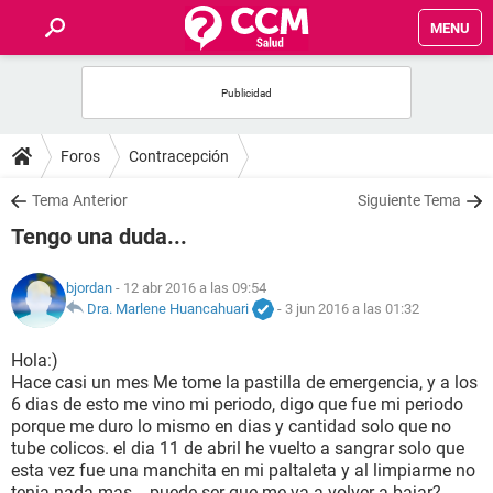
MENU
INICIO
FOROS
Foros
Contracepción
SALUD
Tema Anterior
Siguiente Tema
Tengo una duda...
FAMILIA
bjordan
- 12 abr 2016 a las 09:54
NUTRICIÓN
Dra. Marlene Huancahuari
-
3 jun 2016 a las 01:32
Hola:)
BIENESTAR
Hace casi un mes Me tome la pastilla de emergencia, y a los
6 dias de esto me vino mi periodo, digo que fue mi periodo
SEXUALIDAD
porque me duro lo mismo en dias y cantidad solo que no
tube colicos. el dia 11 de abril he vuelto a sangrar solo que
esta vez fue una manchita en mi paltaleta y al limpiarme no
GLOSARIO
tenia nada mas... puede ser que me va a volver a bajar?