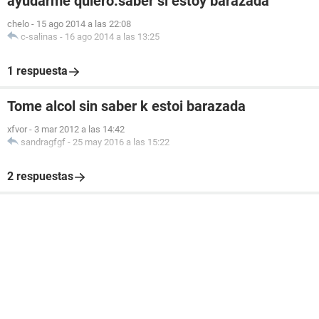
ayudarme quiero.saber si estoy barazada
chelo
-
15 ago 2014 a las 22:08
c-salinas
-
16 ago 2014 a las 13:25
1 respuesta
Tome alcol sin saber k estoi barazada
xfvor
-
3 mar 2012 a las 14:42
sandragfgf
-
25 may 2016 a las 15:22
2 respuestas