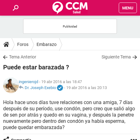
MENU
INICIO
FOROS
Foros
Embarazo
SALUD
Tema Anterior
Siguiente Tema
Puede estar barazada ?
FAMILIA
ingenierojd
- 19 abr 2016 a las 18:47
NUTRICIÓN
Dr. Joseph Exebio
-
19 abr 2016 a las 20:13
Hola hace unos días tuve relaciones con una amiga, 7 días
BIENESTAR
después de su período, use condón, pero creo que salió algo
de sen por atrás y quedo en su vagina, y después la penetre
SEXUALIDAD
nuevamente pero dentro den condón ya había esperma,
puede quedar embarazada?
GLOSARIO