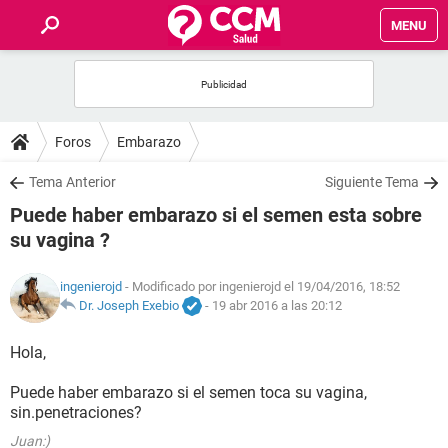
MENU
INICIO
FOROS
Foros
Embarazo
SALUD
Tema Anterior
Siguiente Tema
Puede haber embarazo si el semen esta sobre
FAMILIA
su vagina ?
NUTRICIÓN
ingenierojd
- Modificado por ingenierojd el 19/04/2016, 18:52
Dr. Joseph Exebio
-
19 abr 2016 a las 20:12
BIENESTAR
Hola,
SEXUALIDAD
Puede haber embarazo si el semen toca su vagina,
sin.penetraciones?
GLOSARIO
Juan:)