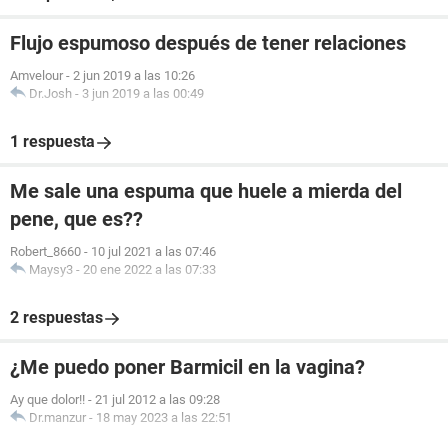
Flujo espumoso después de tener relaciones
Amvelour
-
2 jun 2019 a las 10:26
Dr.Josh
-
3 jun 2019 a las 00:49
1 respuesta
Me sale una espuma que huele a mierda del
pene, que es??
Robert_8660
-
10 jul 2021 a las 07:46
Maysy3
-
20 ene 2022 a las 07:33
2 respuestas
¿Me puedo poner Barmicil en la vagina?
Ay que dolor!!
-
21 jul 2012 a las 09:28
Dr.manzur
-
18 may 2023 a las 22:51