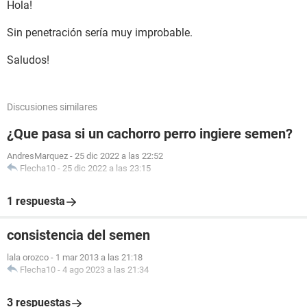
Hola!
Sin penetración sería muy improbable.
Saludos!
Discusiones similares
¿Que pasa si un cachorro perro ingiere semen?
AndresMarquez
-
25 dic 2022 a las 22:52
Flecha10
-
25 dic 2022 a las 23:15
1 respuesta
consistencia del semen
lala orozco
-
1 mar 2013 a las 21:18
Flecha10
-
4 ago 2023 a las 21:34
3 respuestas