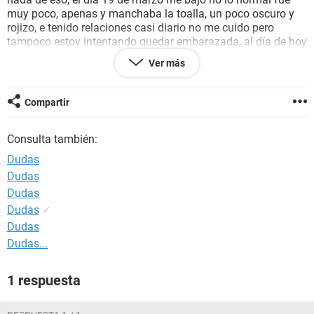
muy poco, apenas y manchaba la toalla, un poco oscuro y
rojizo, e tenido relaciones casi diario no me cuido pero
tampoco estoy intentando quedar embarazada, al día de hoy
23 de abril no me a llegado mi menstruación, cabe
Ver más
mencionar que en los últimos 2 años me baja cada 20 de
cada mes o un día antes o un día después, y como decía al
día de hoy no me baja, me realice una prueba casera de esas
Compartir
económicas y el resultado es negativo, que me podría estar
pasando? mucho les agradecería sus comentarios.
Consulta también:
Dudas
Dudas
Dudas
Dudas
✓
Dudas
Dudas...
1 respuesta