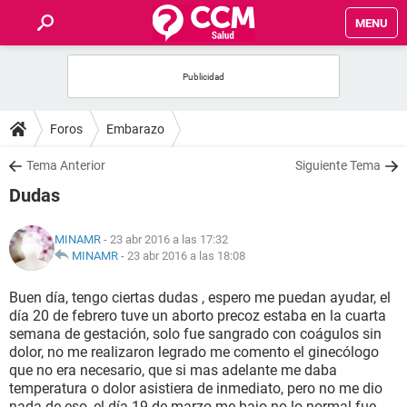
MENU
INICIO
FOROS
Foros
Embarazo
SALUD
Tema Anterior
Siguiente Tema
Dudas
FAMILIA
MINAMR
- 23 abr 2016 a las 17:32
NUTRICIÓN
MINAMR
-
23 abr 2016 a las 18:08
Buen día, tengo ciertas dudas , espero me puedan ayudar, el
BIENESTAR
día 20 de febrero tuve un aborto precoz estaba en la cuarta
semana de gestación, solo fue sangrado con coágulos sin
SEXUALIDAD
dolor, no me realizaron legrado me comento el ginecólogo
que no era necesario, que si mas adelante me daba
temperatura o dolor asistiera de inmediato, pero no me dio
GLOSARIO
nada de eso, el día 19 de marzo me bajo no lo normal fue