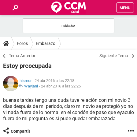
MENU
INICIO
FOROS
Foros
Embarazo
SALUD
Tema Anterior
Siguiente Tema
Estoy preocupada
FAMILIA
thismor
- 24 abr 2016 a las 22:18
NUTRICIÓN
Wayjani
-
24 abr 2016 a las 22:25
buenas tardes tengo una duda tuve relación con mi novio 3
BIENESTAR
días después de mi periodo, claro mi novio se protegió yo no
vi nada fuera de lo normal en el condón de paso que eyaculo
SEXUALIDAD
fuera de mi pregunta es si pude quedar embarazada
Compartir
GLOSARIO