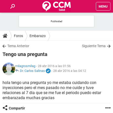
MENU
INICIO
FOROS
Foros
Embarazo
SALUD
Tema Anterior
Siguiente Tema
Tengo una pregunta
FAMILIA
milagrosmilag
- 28 abr 2016 a las 01:56
NUTRICIÓN
Dr. Carlos Salinas
-
28 abr 2016 a las 04:12
hola tengo una pregunta yo me estaba cuidando con
BIENESTAR
inyecciones pero el mes pasado no me cuide y tuve
relaciones al 7 dia que se me fue el periodo puedo estar
SEXUALIDAD
embarazada muchas gracias
Compartir
GLOSARIO