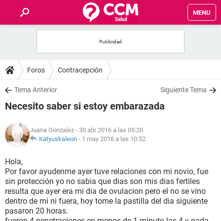
MENU
INICIO
FOROS
Foros
Contracepción
SALUD
Tema Anterior
Siguiente Tema
Necesito saber si estoy embarazada
FAMILIA
Juana Gonzalez
- 30 abr 2016 a las 05:20
NUTRICIÓN
Katyuskaleon
-
1 may 2016 a las 10:52
Hola,
BIENESTAR
Por favor ayudenme ayer tuve relaciones con mi novio, fue
sin protección yo no sabia que dias son mis dias fertiles
SEXUALIDAD
resulta que ayer era mi dia de ovulacion pero el no se vino
dentro de mi ni fuera, hoy tome la pastilla del dia siguiente
pasaron 20 horas.
GLOSARIO
fueron 4 penetraciones en menos de 1 minuto las 4 y nada