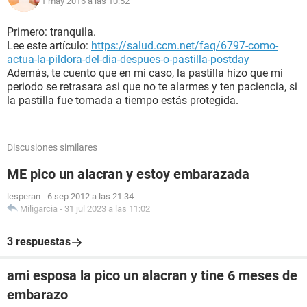
1 may 2016 a las 10:52
Primero: tranquila.
Lee este artículo:
https://salud.ccm.net/faq/6797-como-
actua-la-pildora-del-dia-despues-o-pastilla-postday
Además, te cuento que en mi caso, la pastilla hizo que mi
periodo se retrasara asi que no te alarmes y ten paciencia, si
la pastilla fue tomada a tiempo estás protegida.
Discusiones similares
ME pico un alacran y estoy embarazada
lesperan
-
6 sep 2012 a las 21:34
Miligarcia
-
31 jul 2023 a las 11:02
3 respuestas
ami esposa la pico un alacran y tine 6 meses de
embarazo