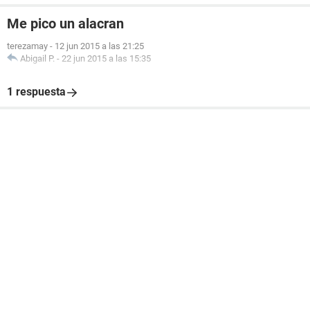
Me pico un alacran
terezamay
-
12 jun 2015 a las 21:25
Abigail P.
-
22 jun 2015 a las 15:35
1 respuesta