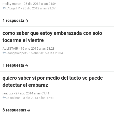
melky moran
-
25 dic 2012 a las 21:04
Abigail P.
-
25 dic 2012 a las 21:37
1 respuesta
como saber que estoy embarazada con solo
tocarme el vientre
ALLISTAIR
-
16 ene 2015 a las 23:28
aangelalopez
-
16 ene 2015 a las 23:34
1 respuesta
quiero saber si por medio del tacto se puede
detectar el embaraz
jaacqui
-
27 ago 2014 a las 01:41
c-salinas
-
3 dic 2014 a las 17:42
3 respuestas