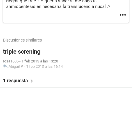
riegos que trae .! Y quería saber si me hago la
ánmiocentesis en necesaria la translucencia nucal .?
Discusiones similares
triple screning
rosa1606
-
1 feb 2013 a las 13:20
Abigail P.
-
1 feb 2013 a las 16:14
1 respuesta