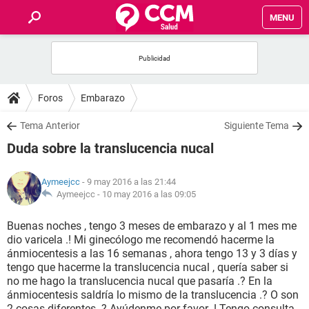
MENU
INICIO
FOROS
Foros
Embarazo
SALUD
Tema Anterior
Siguiente Tema
Duda sobre la translucencia nucal
FAMILIA
Aymeejcc
- 9 may 2016 a las 21:44
NUTRICIÓN
Aymeejcc -
10 may 2016 a las 09:05
Buenas noches , tengo 3 meses de embarazo y al 1 mes me
BIENESTAR
dio varicela .! Mi ginecólogo me recomendó hacerme la
ánmiocentesis a las 16 semanas , ahora tengo 13 y 3 días y
SEXUALIDAD
tengo que hacerme la translucencia nucal , quería saber si
no me hago la translucencia nucal que pasaría .? En la
ánmiocentesis saldría lo mismo de la translucencia .? O son
GLOSARIO
2 cosas diferentes .? Ayúdenme por favor .! Tengo consulta