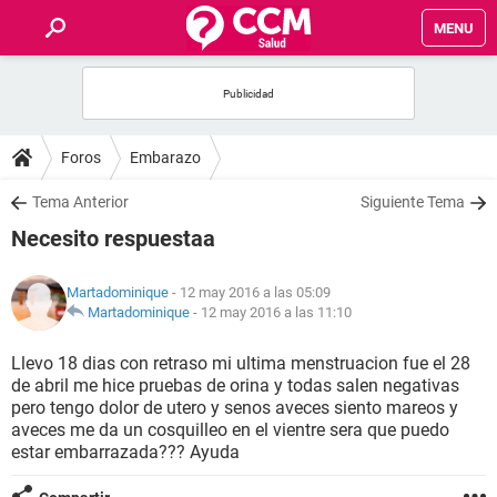
MENU
INICIO
FOROS
Foros
Embarazo
SALUD
Tema Anterior
Siguiente Tema
Necesito respuestaa
FAMILIA
Martadominique
- 12 may 2016 a las 05:09
NUTRICIÓN
Martadominique
-
12 may 2016 a las 11:10
Llevo 18 dias con retraso mi ultima menstruacion fue el 28
BIENESTAR
de abril me hice pruebas de orina y todas salen negativas
pero tengo dolor de utero y senos aveces siento mareos y
SEXUALIDAD
aveces me da un cosquilleo en el vientre sera que puedo
estar embarrazada??? Ayuda
GLOSARIO