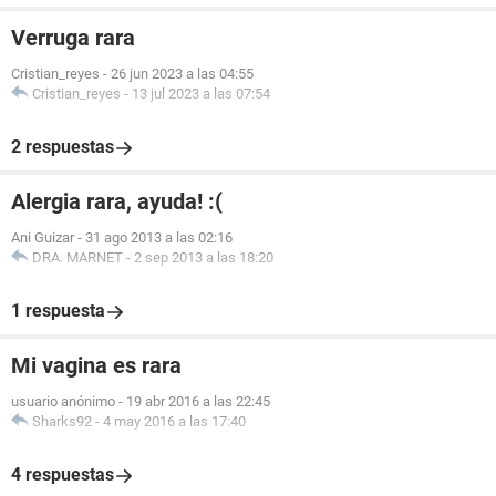
Verruga rara
Cristian_reyes
-
26 jun 2023 a las 04:55
Cristian_reyes
-
13 jul 2023 a las 07:54
2 respuestas
Alergia rara, ayuda! :(
Ani Guizar
-
31 ago 2013 a las 02:16
DRA. MARNET
-
2 sep 2013 a las 18:20
1 respuesta
Mi vagina es rara
usuario anónimo
-
19 abr 2016 a las 22:45
Sharks92
-
4 may 2016 a las 17:40
4 respuestas