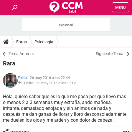
MENU
INICIO
FOROS
Foros
Psicología
SALUD
Tema Anterior
Siguiente Tema
Rara
FAMILIA
Eniita
- 26 may 2016 a las 22:44
NUTRICIÓN
Eniita -
29 may 2016 a las 22:06
Hola, quiero saber que es lo que me pasa por que llevo mas
BIENESTAR
o menos 2 a 3 semanas muy extraña, ando mañosa,
irritante, demasiado enojada y sin animos de nada y
SEXUALIDAD
después me dan ganas de llorar y lloro desconsoladamente,
me duelen los ojos y me arden y con dolor de cabeza.
GLOSARIO