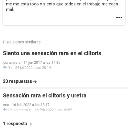
me molesta todo y siento que todos en el trabajo me caen
mal.
Discusiones similares
Siento una sensación rara en el clítoris
joanarivera
-
14 jun 2017 a las 17:35
Yz
-
24 jul 2022 a las 20:14
20 respuestas
Sensación rara el clítoris y uretra
Ana
-
16 feb 2022 a las 18:17
Paulacastro01
-
16 feb 2022 a las 19:57
1 respuesta