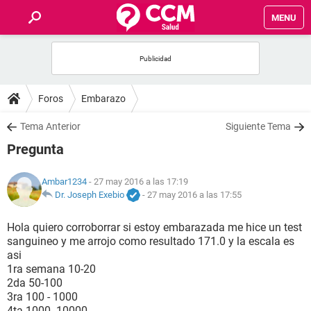
MENU
INICIO
FOROS
Foros
Embarazo
SALUD
Tema Anterior
Siguiente Tema
Pregunta
FAMILIA
Ambar1234
- 27 may 2016 a las 17:19
NUTRICIÓN
Dr. Joseph Exebio
-
27 may 2016 a las 17:55
Hola quiero corroborrar si estoy embarazada me hice un test
BIENESTAR
sanguineo y me arrojo como resultado 171.0 y la escala es
asi
SEXUALIDAD
1ra semana 10-20
2da 50-100
3ra 100 - 1000
GLOSARIO
4ta 1000- 10000