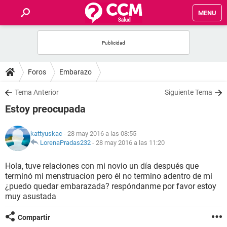
MENU
INICIO
FOROS
Foros
Embarazo
SALUD
Tema Anterior
Siguiente Tema
Estoy preocupada
FAMILIA
kattyuskac
- 28 may 2016 a las 08:55
NUTRICIÓN
LorenaPradas232
-
28 may 2016 a las 11:20
Hola, tuve relaciones con mi novio un día después que
BIENESTAR
terminó mi menstruacion pero él no termino adentro de mi
¿puedo quedar embarazada? respóndanme por favor estoy
SEXUALIDAD
muy asustada
Compartir
GLOSARIO