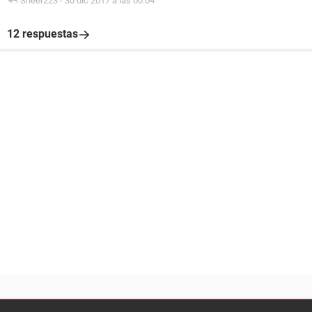
Sheer223
-
30 dic 2017 a las 00:04
12 respuestas