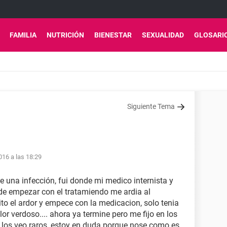
FAMILIA
NUTRICIÓN
BIENESTAR
SEXUALIDAD
GLOSARI
Siguiente Tema
16 a las 18:29
una infección, fui donde mi medico internista y
de empezar con el tratamiendo me ardia al
to el ardor y empece con la medicacion, solo tenia
or verdoso.... ahora ya termine pero me fijo en los
y los veo raros, estoy en duda porque nose como es