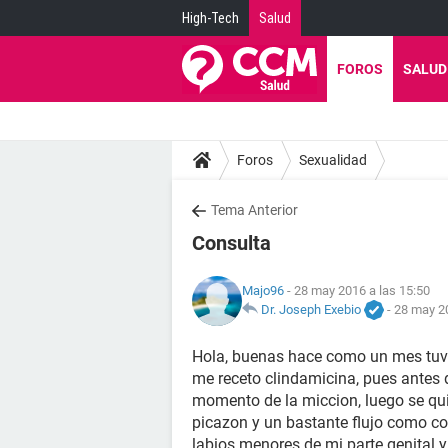
High-Tech
Salud
FOROS
SALUD
Foros
Sexualidad
Tema Anterior
Consulta
Majo96
- 28 may 2016 a las 15:50
Dr. Joseph Exebio
-
28 may 20
Hola, buenas hace como un mes tuve 
me receto clindamicina, pues antes 
momento de la miccion, luego se qui
picazon y un bastante flujo como col
labios menores de mi parte genital 