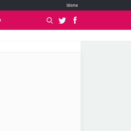
Idioma
O