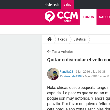
High-Tech
Salud
FOROS
SALUD
Foros
Estética
Tema Anterior
Quitar o disimular el vello co
Panzita23
- 6 jun 2016 a las 06:38
Amanda1992
-
6 jun 2016 a las 0
Hola, chicas desde pequeña tengo mu
espalda. Lo peor es que se notan 
poque son muy notorios. Y ahora q
panzita. Por favor no quiero afeita
cera porque son zonas sencibles don