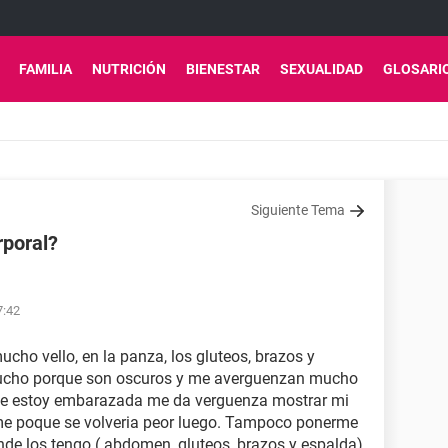
FAMILIA
NUTRICIÓN
BIENESTAR
SEXUALIDAD
GLOSARI
Siguiente Tema
rporal?
7:42
cho vello, en la panza, los gluteos, brazos y
mucho porque son oscuros y me averguenzan mucho
ue estoy embarazada me da verguenza mostrar mi
rme poque se volveria peor luego. Tampoco ponerme
de los tengo ( abdomen, gluteos, brazos y espalda)