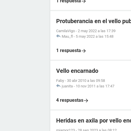
1 respuesta
Protuberancia en el vello pu
CamilaVigo
-
2 may 2022 a las 17:39
Mau_fl
-
5 may 2022 a las 15:48
1 respuesta
Vello encarnado
Faby
-
30 abr 2010 a las 09:58
juanita
-
10 nov 2011 a las 17:47
4 respuestas
Heridas en axila por vello e
miamor123
-
28 sep 2023 a las 08:12