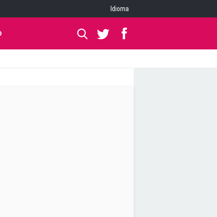
Idioma
O