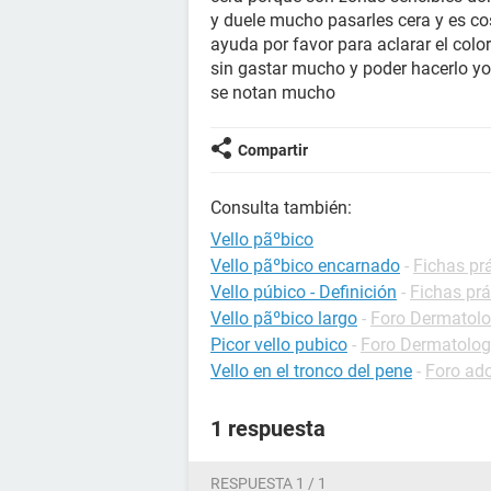
y duele mucho pasarles cera y es c
ayuda por favor para aclarar el colo
sin gastar mucho y poder hacerlo 
se notan mucho
Compartir
Consulta también:
Vello pãºbico
Vello pãºbico encarnado
-
Fichas pr
Vello púbico - Definición
-
Fichas prá
Vello pãºbico largo
-
Foro Dermatolo
Picor vello pubico
-
Foro Dermatolog
Vello en el tronco del pene
-
Foro ad
1 respuesta
RESPUESTA 1 / 1