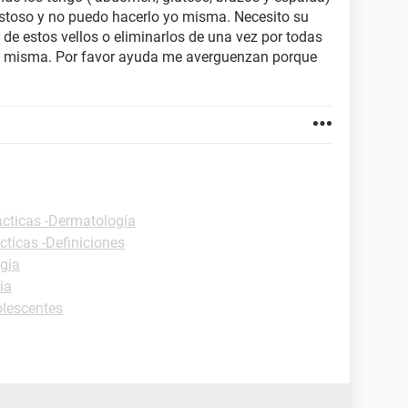
ostoso y no puedo hacerlo yo misma. Necesito su
r de estos vellos o eliminarlos de una vez por todas
yo misma. Por favor ayuda me averguenzan porque
ácticas -Dermatología
cticas -Definiciones
gia
ia
olescentes