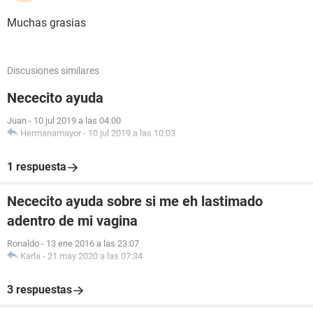
Muchas grasias
Discusiones similares
Nececito ayuda
Juan
-
10 jul 2019 a las 04:00
Hermanamayor
-
10 jul 2019 a las 10:03
1 respuesta
Nececito ayuda sobre si me eh lastimado
adentro de mi vagina
Ronaldo
-
13 ene 2016 a las 23:07
Karla
-
21 may 2020 a las 07:34
3 respuestas