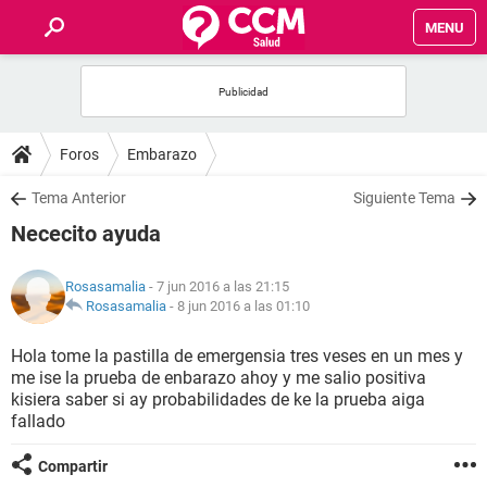
MENU
INICIO
FOROS
Foros
Embarazo
SALUD
Tema Anterior
Siguiente Tema
Nececito ayuda
FAMILIA
Rosasamalia
- 7 jun 2016 a las 21:15
NUTRICIÓN
Rosasamalia
-
8 jun 2016 a las 01:10
Hola tome la pastilla de emergensia tres veses en un mes y
BIENESTAR
me ise la prueba de enbarazo ahoy y me salio positiva
kisiera saber si ay probabilidades de ke la prueba aiga
SEXUALIDAD
fallado
Compartir
GLOSARIO