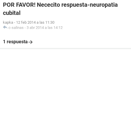
POR FAVOR! Nececito respuesta-neuropatia
cubital
kapka
-
12 feb 2014 a las 11:30
c-salinas
-
3 abr 2014 a las 14:12
1 respuesta