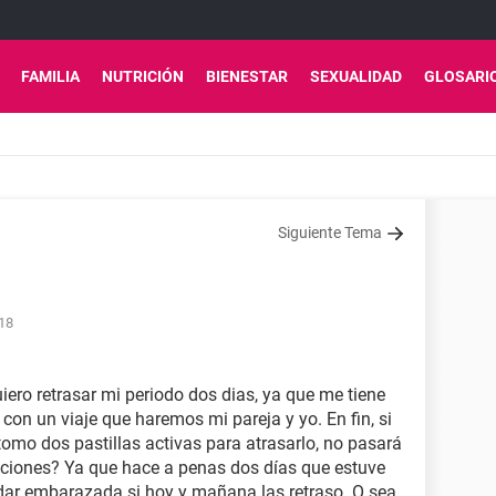
FAMILIA
NUTRICIÓN
BIENESTAR
SEXUALIDAD
GLOSARI
Siguiente Tema
:18
iero retrasar mi periodo dos dias, ya que me tiene
con un viaje que haremos mi pareja y yo. En fin, si
mo dos pastillas activas para atrasarlo, no pasará
aciones? Ya que hace a penas dos días que estuve
dar embarazada si hoy y mañana las retraso. O sea,