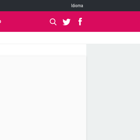
Idioma
O