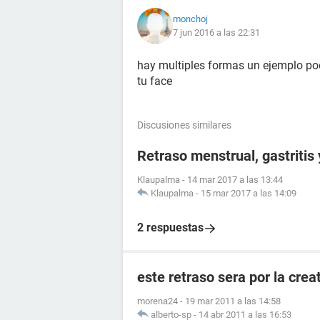
monchoj
7 jun 2016 a las 22:31
hay multiples formas un ejemplo podr
tu face
Discusiones similares
Retraso menstrual, gastritis
Klaupalma
-
14 mar 2017 a las 13:44
Klaupalma
-
15 mar 2017 a las 14:09
2 respuestas
este retraso sera por la crea
morena24
-
19 mar 2011 a las 14:58
alberto-sp
-
14 abr 2011 a las 16:53