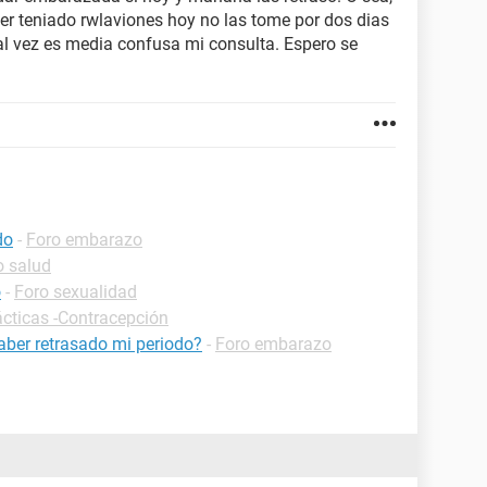
er teniado rwlaviones hoy no las tome por dos dias
l vez es media confusa mi consulta. Espero se
do
-
Foro embarazo
o salud
o
-
Foro sexualidad
ácticas -Contracepción
aber retrasado mi periodo?
-
Foro embarazo