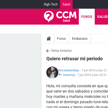
High-Tech
Salud
FOROS
SALUD
Foros
Embarazo
Tema Anterior
Quiero retrasar mi periodo
Rociobelendiaz
- 7 jun 2016 a las 21
monchoj
-
7 jun 2016 a las 22:31
Hola, mi consulta consiste en que qu
que venir en dos sábados y coincide 
hoy martes y mañana miércoles no to
nada si el domingo pasado tuve rel
con mi pareja y tengo miedo de que