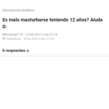
Discusiones similares
Es malo masturbarse teniendo 12 años? Aiuda
D:
MinYoongi.719
-
12 feb 2017 a las 21:14
bpthebest
-
25 jul 2022 a las 01:05
6 respuestas