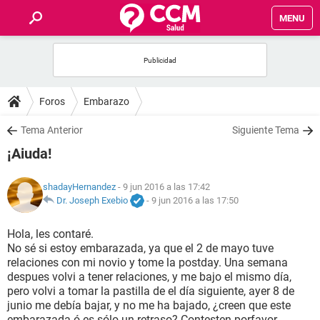
MENU
INICIO
FOROS
Foros
Embarazo
SALUD
Tema Anterior
Siguiente Tema
¡Aiuda!
FAMILIA
shadayHernandez
- 9 jun 2016 a las 17:42
NUTRICIÓN
Dr. Joseph Exebio
-
9 jun 2016 a las 17:50
Hola, les contaré.
BIENESTAR
No sé si estoy embarazada, ya que el 2 de mayo tuve
relaciones con mi novio y tome la postday. Una semana
SEXUALIDAD
despues volvi a tener relaciones, y me bajo el mismo día,
pero volvi a tomar la pastilla de el día siguiente, ayer 8 de
junio me debía bajar, y no me ha bajado, ¿creen que este
GLOSARIO
embarazada ó es sólo un retraso? Contesten porfavor.