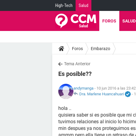
High-Tech
Salud
FOROS
SALUD
Foros
Embarazo
Tema Anterior
Es posible??
andymanga
- 10 jun 2016 a las 23:42
Dra. Marlene Huancahuari
-
1
hola ..
quisiera saber si es posible que mi
tuvimos relaciones al inicio lo hici
min despues ya nos proteguimos esa
ammm pero ella tiene un retraso de 4