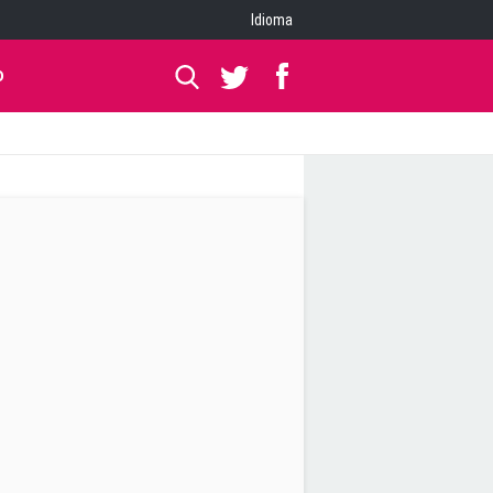
Idioma
O