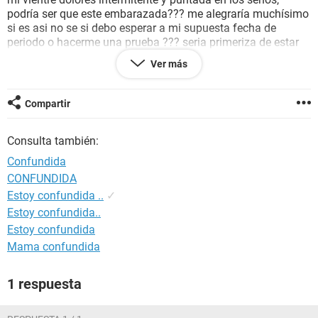
podría ser que este embarazada??? me alegraría muchísimo
si es asi no se si debo esperar a mi supuesta fecha de
periodo o hacerme una prueba ??? seria primeriza de estar
embarazada no tengo antojos ni mareos, aparte de los
Ver más
dolores he notado que si hago un movimiento repentino
como levantarme de la cama me punza como en ovario,
siento mucha sed en las mañanas.
Compartir
ayudaaaaaa....... gracias.
Consulta también:
Confundida
CONFUNDIDA
Estoy confundida ..
✓
Estoy confundida..
Estoy confundida
Mama confundida
1 respuesta