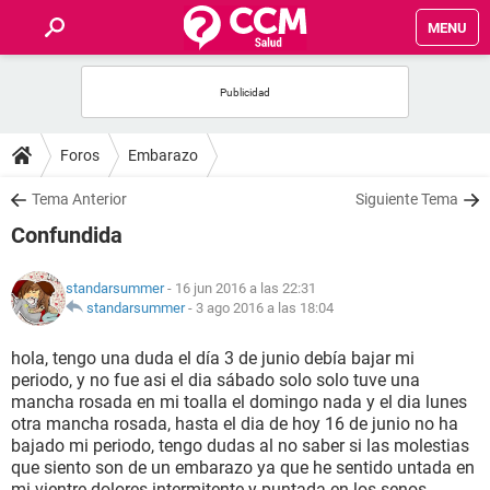
MENU
INICIO
FOROS
Foros
Embarazo
SALUD
Tema Anterior
Siguiente Tema
Confundida
FAMILIA
standarsummer
- 16 jun 2016 a las 22:31
NUTRICIÓN
standarsummer
-
3 ago 2016 a las 18:04
hola, tengo una duda el día 3 de junio debía bajar mi
BIENESTAR
periodo, y no fue asi el dia sábado solo solo tuve una
mancha rosada en mi toalla el domingo nada y el dia lunes
SEXUALIDAD
otra mancha rosada, hasta el dia de hoy 16 de junio no ha
bajado mi periodo, tengo dudas al no saber si las molestias
que siento son de un embarazo ya que he sentido untada en
GLOSARIO
mi vientre dolores intermitente y puntada en los senos,