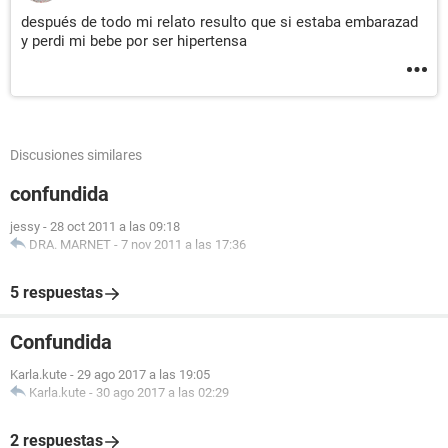
después de todo mi relato resulto que si estaba embarazad
y perdi mi bebe por ser hipertensa
Discusiones similares
confundida
jessy
-
28 oct 2011 a las 09:18
DRA. MARNET
-
7 nov 2011 a las 17:36
5 respuestas
Confundida
Karla.kute
-
29 ago 2017 a las 19:05
Karla.kute
-
30 ago 2017 a las 02:29
2 respuestas