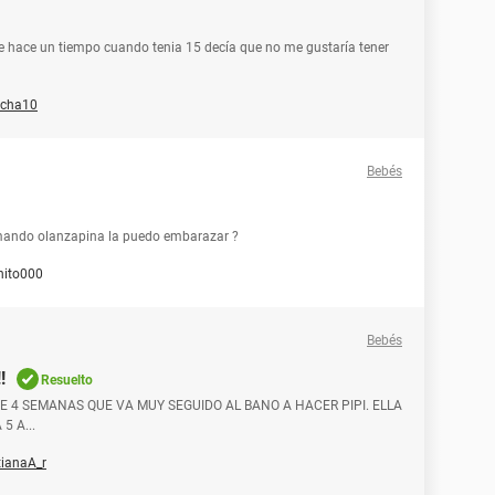
 hace un tiempo cuando tenia 15 decía que no me gustaría tener
echa10
Bebés
omando olanzapina la puedo embarazar ?
nito000
Bebés
!
Resuelto
NE 4 SEMANAS QUE VA MUY SEGUIDO AL BANO A HACER PIPI. ELLA
5 A...
tianaA_r