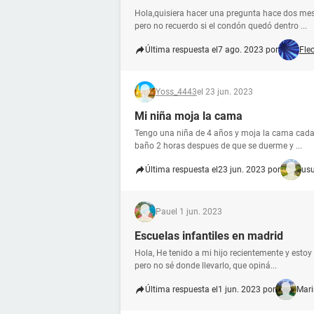
Hola,quisiera hacer una pregunta hace dos me
pero no recuerdo si el condón quedó dentro ...
Última respuesta el
7 ago. 2023 por
Fle
Yoss_4443
el 23 jun. 2023
Mi niña moja la cama
Tengo una niña de 4 años y moja la cama cada 
baño 2 horas despues de que se duerme y ...
Última respuesta el
23 jun. 2023 por
us
Pau
el 1 jun. 2023
Escuelas infantiles en madrid
Hola, He tenido a mi hijo recientemente y est
pero no sé donde llevarlo, que opiná...
Última respuesta el
1 jun. 2023 por
Mari