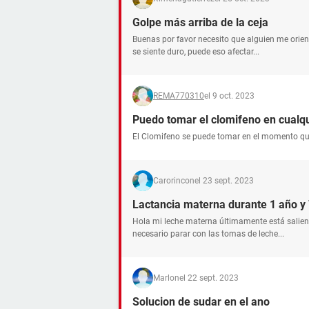
Golpe más arriba de la ceja
Buenas por favor necesito que alguien me orient
se siente duro, puede eso afectar...
REMA770310
el 9 oct. 2023
Puedo tomar el clomifeno en cual
El Clomifeno se puede tomar en el momento que 
Carorincon
el 23 sept. 2023
Lactancia materna durante 1 año y
Hola mi leche materna últimamente está saliend
necesario parar con las tomas de leche...
Marlon
el 22 sept. 2023
Solucion de sudar en el ano