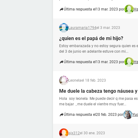
Última respuesta el
13 mar. 2023 por
H
Lauramaria1794
el 3 mar. 2023
¿quien es el papá de mi hijo?
Estoy embarazada y no estoy segura quien es el
del 3 de junio en adelante estuve con mi...
Última respuesta el
13 mar. 2023 por
H
Leonela
el 18 feb. 2023
Me duele la cabeza tengo náusea 
Hola soy leonela Me puede decir q me pasa e
me bajar , me duele el vientre muy fuer...
Última respuesta el
20 feb. 2023 por
Yu
ajx312
el 30 ene. 2023