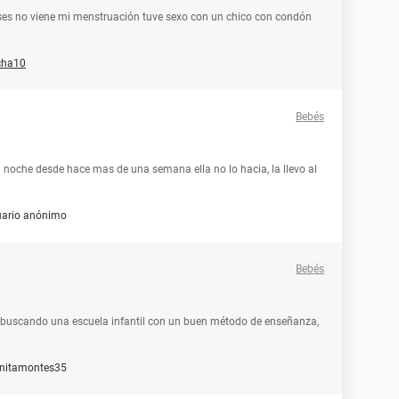
ses no viene mi menstruación tuve sexo con un chico con condón
cha10
Bebés
noche desde hace mas de una semana ella no lo hacia, la llevo al
uario anónimo
Bebés
oy buscando una escuela infantil con un buen método de enseñanza,
nitamontes35