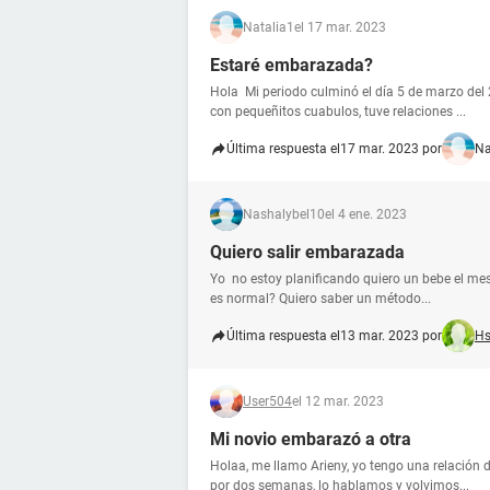
Natalia1
el 17 mar. 2023
Estaré embarazada?
Hola Mi periodo culminó el día 5 de marzo de
con pequeñitos cuabulos, tuve relaciones ...
Última respuesta el
17 mar. 2023 por
Na
Nashalybel10
el 4 ene. 2023
Quiero salir embarazada
Yo no estoy planificando quiero un bebe el mes
es normal? Quiero saber un método...
Última respuesta el
13 mar. 2023 por
H
User504
el 12 mar. 2023
Mi novio embarazó a otra
Holaa, me llamo Arieny, yo tengo una relación 
por dos semanas, lo hablamos y volvimos...