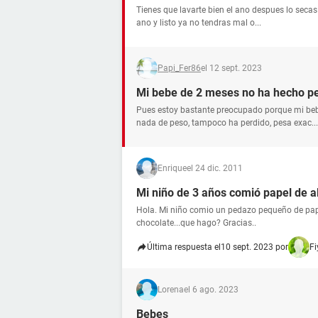
Tienes que lavarte bien el ano despues lo secas 
ano y listo ya no tendras mal o...
Papi_Fer86
el 12 sept. 2023
Mi bebe de 2 meses no ha hecho p
Pues estoy bastante preocupado porque mi be
nada de peso, tampoco ha perdido, pesa exac...
Enrique
el 24 dic. 2011
Mi niño de 3 años comió papel de a
Hola. Mi niño comio un pedazo pequeño de pa
chocolate...que hago? Gracias..
Última respuesta el
10 sept. 2023 por
Fi
Lorena
el 6 ago. 2023
Bebes