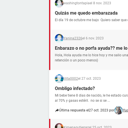
washingtontapia
el 8 nov. 2023
Quizás me quedo embarazada
El día 19 de octubre me bajo Quiero saber que
Yanina2326
el 6 nov. 2023
Enbarazo o no porfa ayuda?? me lo 
Hola, Hola ayuda me lo hice hoy y me salio una 
retención o un poco menos)
lilita0002
el 27 oct. 2023
Ombligo infectado?
Mi bebe tiene 8 dias de nacido, le he estado c
al 70% y gasas estéril. no se si se ...
Última respuesta el
27 oct. 2023 por
Yu
Ximenagutierrez
el 25 oct. 2023