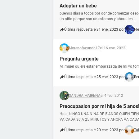
Adoptar un bebe
buenos días a todos por donde comenzar desde
un niño porque son un estorbos y ahora ten...
Última respuesta el
31 ene. 2023 por
Fl
Morenofacundo17
el 16 ene. 2023
Pregunta urgente
Mi mujer quiere estar embarazada de mi yo t
Última respuesta el
25 ene. 2023 por
Be
SANDRA MAIRENA
el 4 feb. 2012
Preocupasion por mi hija de 5 anos!
Hola, teNGO UNA NINA DE 5 ANOS QUIEN TIE
VA CADA 30 A 25 MINUTOS Y AHORA VA CADA 
Última respuesta el
20 ene. 2023 por
Ta