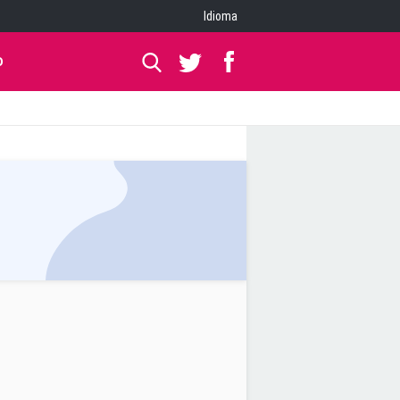
Idioma
O