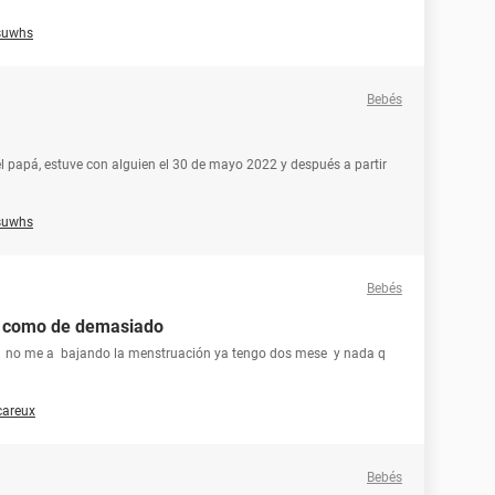
suwhs
Bebés
 papá, estuve con alguien el 30 de mayo 2022 y después a partir
suwhs
Bebés
y como de demasiado
s no me a bajando la menstruación ya tengo dos mese y nada q
careux
Bebés