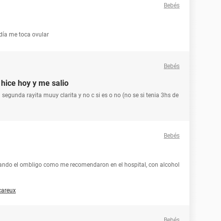
Bebés
 día me toca ovular
Bebés
hice hoy y me salio
segunda rayita muuy clarita y no c si es o no (no se si tenia 3hs de
Bebés
urando el ombligo como me recomendaron en el hospital, con alcohol
careux
Bebés