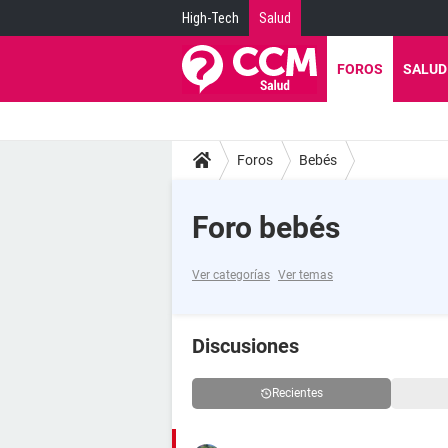
High-Tech
Salud
FOROS
SALUD
Foros
Bebés
Foro bebés
Ver categorías
Ver temas
Discusiones
Recientes