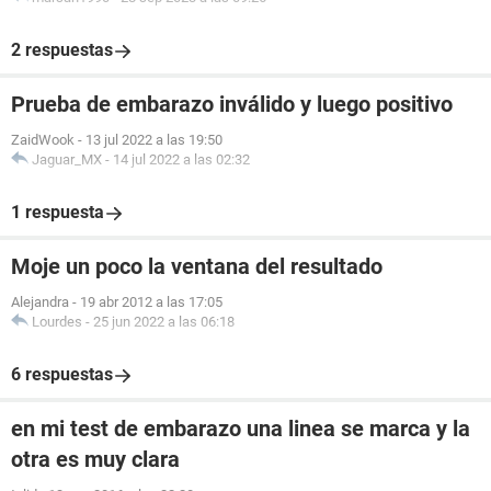
2 respuestas
Prueba de embarazo inválido y luego positivo
ZaidWook
-
13 jul 2022 a las 19:50
Jaguar_MX
-
14 jul 2022 a las 02:32
1 respuesta
Moje un poco la ventana del resultado
Alejandra
-
19 abr 2012 a las 17:05
Lourdes
-
25 jun 2022 a las 06:18
6 respuestas
en mi test de embarazo una linea se marca y la
otra es muy clara