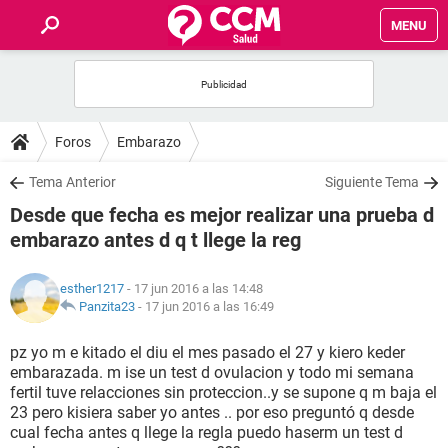
MENU
INICIO
FOROS
Foros
Embarazo
SALUD
Tema Anterior
Siguiente Tema
Desde que fecha es mejor realizar una prueba d
FAMILIA
embarazo antes d q t llege la reg
NUTRICIÓN
esther1217
- 17 jun 2016 a las 14:48
Panzita23
-
17 jun 2016 a las 16:49
BIENESTAR
pz yo m e kitado el diu el mes pasado el 27 y kiero keder
embarazada. m ise un test d ovulacion y todo mi semana
SEXUALIDAD
fertil tuve relacciones sin proteccion..y se supone q m baja el
23 pero kisiera saber yo antes .. por eso preguntó q desde
cual fecha antes q llege la regla puedo haserm un test d
GLOSARIO