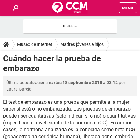
MENU
INICIO
FOROS
Museo de Internet
Madres jóvenes e hijos
SALUD
Cuándo hacer la prueba de
Embarazo
embarazo
FAMILIA
Última actualización:
martes 18 septiembre 2018 à 03:12
por
NUTRICIÓN
Laura García.
El test de embarazo es una prueba que permite a la mujer
BIENESTAR
saber si está o no embarazada. Las pruebas de embarazo
pueden ser cualitativas (solo indican sí o no) o cuantitativas
SEXUALIDAD
(especifican el nivel exacto de la hormona hCG). En ambos
casos, la hormona analizada es la conocida como beta-hCG
GLOSARIO
(gonadotropina coriónica humana), liberada por el embrión