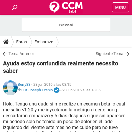
MENU
INICIO
FOROS
Foros
Embarazo
SALUD
Tema Anterior
Siguiente Tema
Ayuda estoy confundida realmente necesito
FAMILIA
saber
NUTRICIÓN
Berry83
- 23 jun 2016 a las 08:15
Dr. Joseph Exebio
-
23 jun 2016 a las 18:35
BIENESTAR
Hola, Tengo una duda si me realize un examen beta lo cual
me salio <1.20 y me inyectaron la metrigen fuerte por q
SEXUALIDAD
descartaron embarazo y 5 dias despues sigue sin aparecer
mi periodo solo he tenido un poco de dolor en el lado
izquierdo del vientre este mes no me cuide pero no tuve
GLOSARIO