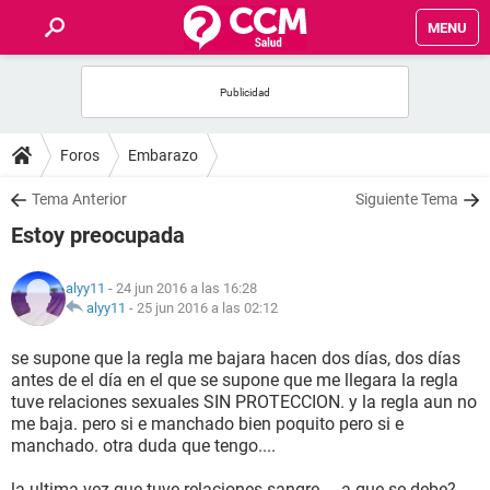
MENU
INICIO
FOROS
Foros
Embarazo
SALUD
Tema Anterior
Siguiente Tema
Estoy preocupada
FAMILIA
alyy11
- 24 jun 2016 a las 16:28
NUTRICIÓN
alyy11
-
25 jun 2016 a las 02:12
se supone que la regla me bajara hacen dos días, dos días
BIENESTAR
antes de el día en el que se supone que me llegara la regla
tuve relaciones sexuales SIN PROTECCION. y la regla aun no
SEXUALIDAD
me baja. pero si e manchado bien poquito pero si e
manchado. otra duda que tengo....
GLOSARIO
la ultima vez que tuve relaciones sangre.... a que se debe?