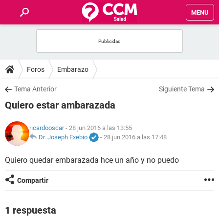
MENU
INICIO
FOROS
Foros
Embarazo
SALUD
Tema Anterior
Siguiente Tema
Quiero estar ambarazada
FAMILIA
ricardooscar
- 28 jun 2016 a las 13:55
NUTRICIÓN
Dr. Joseph Exebio
-
28 jun 2016 a las 17:48
Quiero quedar embarazada hce un año y no puedo
BIENESTAR
Compartir
SEXUALIDAD
1 respuesta
GLOSARIO