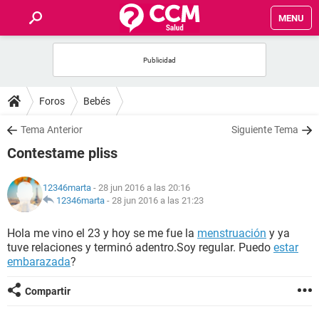
MENU
INICIO
FOROS
Foros
Bebés
SALUD
Tema Anterior
Siguiente Tema
Contestame pliss
FAMILIA
12346marta
- 28 jun 2016 a las 20:16
NUTRICIÓN
12346marta
-
28 jun 2016 a las 21:23
Hola me vino el 23 y hoy se me fue la
menstruación
y ya
BIENESTAR
tuve relaciones y terminó adentro.Soy regular. Puedo
estar
embarazada
?
SEXUALIDAD
Compartir
GLOSARIO