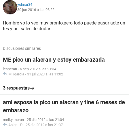
yolmar34
30 jun 2016 a las 08:22
Hombre yo lo veo muy pronto,pero todo puede pasar acte un
tes y así sales de dudas
Discusiones similares
ME pico un alacran y estoy embarazada
lesperan
-
6 sep 2012 a las 21:34
Miligarcia
-
31 jul 2023 a las 11:02
3 respuestas
ami esposa la pico un alacran y tine 6 meses de
embarazo
melky moran
-
25 dic 2012 a las 21:04
Abigail P.
-
25 dic 2012 a las 21:37