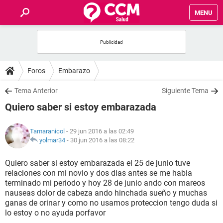
MENU
INICIO
FOROS
Foros
Embarazo
SALUD
Tema Anterior
Siguiente Tema
Quiero saber si estoy embarazada
FAMILIA
Tamaranicol
- 29 jun 2016 a las 02:49
NUTRICIÓN
yolmar34
-
30 jun 2016 a las 08:22
Quiero saber si estoy embarazada el 25 de junio tuve
BIENESTAR
relaciones con mi novio y dos dias antes se me habia
terminado mi periodo y hoy 28 de junio ando con mareos
SEXUALIDAD
nauseas dolor de cabeza ando hinchada sueño y muchas
ganas de orinar y como no usamos proteccion tengo duda si
lo estoy o no ayuda porfavor
GLOSARIO