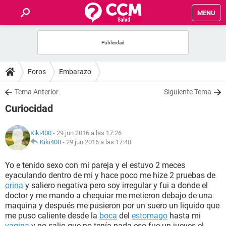
MENU
INICIO
FOROS
Foros
Embarazo
SALUD
Tema Anterior
Siguiente Tema
Curiocidad
FAMILIA
Kiki400
- 29 jun 2016 a las 17:26
NUTRICIÓN
Kiki400
-
29 jun 2016 a las 17:48
Yo e tenido sexo con mi pareja y el estuvo 2 meces
BIENESTAR
eyaculando dentro de mi y hace poco me hize 2 pruebas de
orina
y saliero negativa pero soy irregular y fui a donde el
SEXUALIDAD
doctor y me mando a chequiar me metieron debajo de una
maquina y después me pusieron por un suero un liquido que
me puso caliente desde la
boca
del
estomago
hasta mi
GLOSARIO
vagina
y no salio que no tenía nada eso fue un jueves el