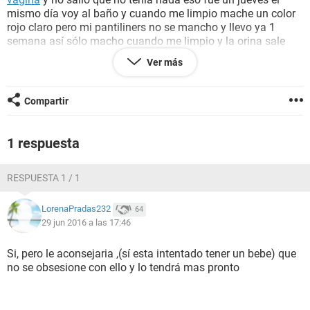
mismo día voy al baño y cuando me limpio mache un color
rojo claro pero mi pantiliners no se mancho y llevo ya 1
semana así sólo macho cuando me limpio y la orina sale
amarilla no con
sangre
y no apesta ni nada ayer tuve
Ver más
relaciones con mi pareja por que no manche y el eyaculo
dentro de mi y volvi a manchar Puedo quedar embarazada
aún manchando?
Compartir
1 respuesta
RESPUESTA 1 / 1
LorenaPradas232
64
29 jun 2016 a las 17:46
Si, pero le aconsejaria ,(sí esta intentado tener un bebe) que
no se obsesione con ello y lo tendrá mas pronto