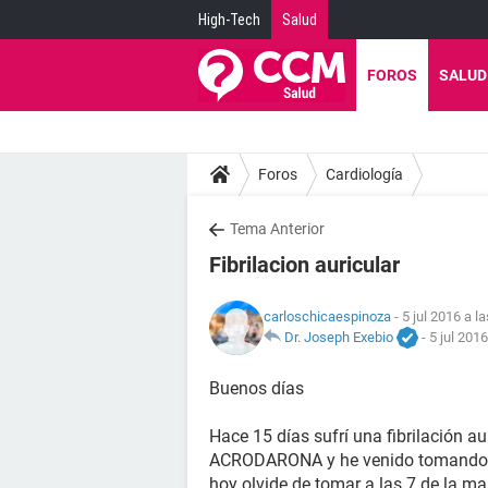
High-Tech
Salud
FOROS
SALUD
Foros
Cardiología
Tema Anterior
Fibrilacion auricular
carloschicaespinoza
- 5 jul 2016 a l
Dr. Joseph Exebio
-
5 jul 2016
Buenos días
Hace 15 días sufrí una fibrilación 
ACRODARONA y he venido tomando r
hoy olvide de tomar a las 7 de la m