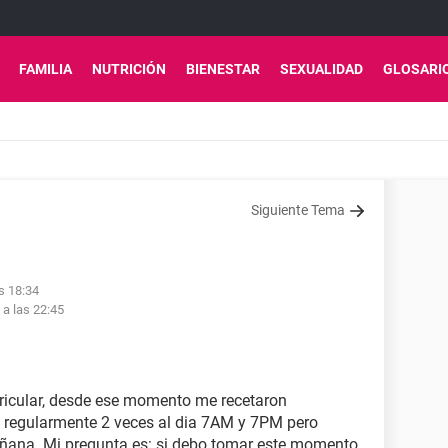
FAMILIA
NUTRICIÓN
BIENESTAR
SEXUALIDAD
GLOSARI
Siguiente Tema
as 18:34
 a las 22:45
auricular, desde ese momento me recetaron
egularmente 2 veces al dia 7AM y 7PM pero
añana. Mi pregunta es: si debo tomar este momento,