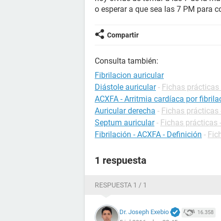
o esperar a que sea las 7 PM para co
Compartir
Consulta también:
Fibrilacion auricular
Diástole auricular
-
Fichas prácticas 
ACXFA - Arritmia cardíaca por fibrila
Auricular derecha
-
Fichas prácticas 
Septum auricular
-
Fichas prácticas 
Fibrilación - ACXFA - Definición
-
Fic
1 respuesta
RESPUESTA 1 / 1
Dr. Joseph Exebio
16.358