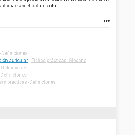
ntinuar con el tratamiento.
-Definiciones
ción auricular
-
Fichas prácticas -Glosario
-Definiciones
-Definiciones
has prácticas -Definiciones