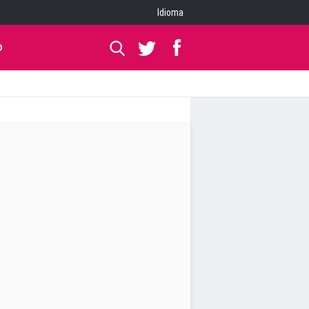
Idioma
O