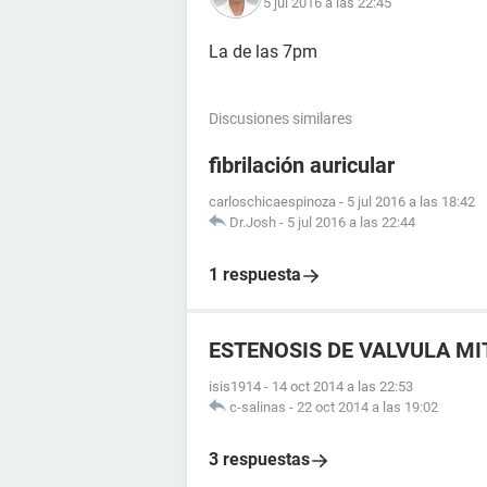
5 jul 2016 a las 22:45
La de las 7pm
Discusiones similares
fibrilación auricular
carloschicaespinoza
-
5 jul 2016 a las 18:42
Dr.Josh
-
5 jul 2016 a las 22:44
1 respuesta
ESTENOSIS DE VALVULA MI
isis1914
-
14 oct 2014 a las 22:53
c-salinas
-
22 oct 2014 a las 19:02
3 respuestas