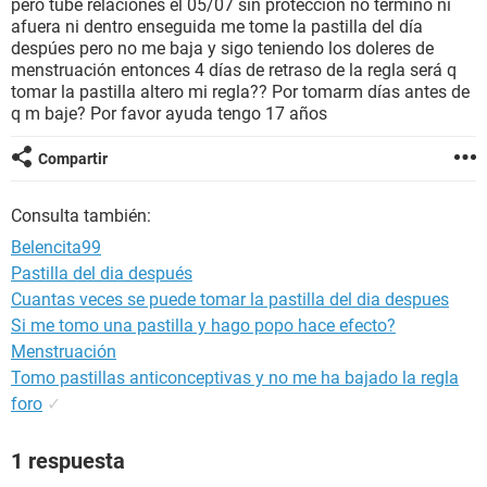
pero tube relaciones el 05/07 sin protección no termino ni
afuera ni dentro enseguida me tome la pastilla del día
despúes pero no me baja y sigo teniendo los doleres de
menstruación entonces 4 días de retraso de la regla será q
tomar la pastilla altero mi regla?? Por tomarm días antes de
q m baje? Por favor ayuda tengo 17 años
Compartir
Consulta también:
Belencita99
Pastilla del dia después
Cuantas veces se puede tomar la pastilla del dia despues
Si me tomo una pastilla y hago popo hace efecto?
Menstruación
Tomo pastillas anticonceptivas y no me ha bajado la regla
foro
✓
1 respuesta