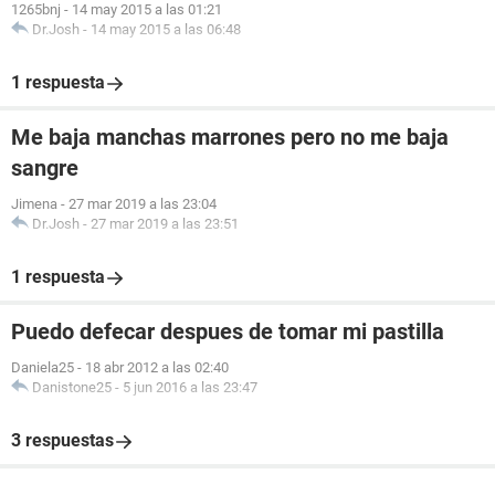
1265bnj
-
14 may 2015 a las 01:21
Dr.Josh
-
14 may 2015 a las 06:48
1 respuesta
Me baja manchas marrones pero no me baja
sangre
Jimena
-
27 mar 2019 a las 23:04
Dr.Josh
-
27 mar 2019 a las 23:51
1 respuesta
Puedo defecar despues de tomar mi pastilla
Daniela25
-
18 abr 2012 a las 02:40
Danistone25
-
5 jun 2016 a las 23:47
3 respuestas