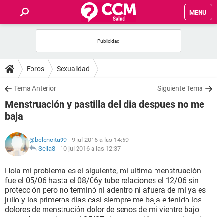
MENU
INICIO
FOROS
Foros
Sexualidad
SALUD
Tema Anterior
Siguiente Tema
Menstruación y pastilla del dia despues no me
FAMILIA
baja
NUTRICIÓN
@belencita99
- 9 jul 2016 a las 14:59
Seila8
-
10 jul 2016 a las 12:37
BIENESTAR
Hola mi problema es el siguiente, mi ultima menstruación
fue el 05/06 hasta el 08/06y tube relaciones el 12/06 sin
SEXUALIDAD
protección pero no terminó ni adentro ni afuera de mi ya es
julio y los primeros dias casi siempre me baja e tenido los
dolores de menstrución dolor de senos de mi vientre bajo
GLOSARIO