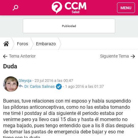
MENU
INICIO
FOROS
Foros
Embarazo
SALUD
Tema Anterior
Siguiente Tema
Duda
FAMILIA
Gleyoja
- 23 jul 2016 a las 00:47
NUTRICIÓN
Dr. Carlos Salinas
-
1 ago 2016 a las 01:37
Buenas, tuve relaciones con mi esposo y había suspendido
BIENESTAR
las píldoras anticonceptivas, como no las estaba tomando
me timé l postday al día siguiente él periodo estaba por
SEXUALIDAD
venirme pero ya llevo casi 15 días y hasta él momento no
mega bajado, pues tengo entendido que a lis 8 días después
de tomar las pastas de emergencia debe bajar y eso me
GLOSARIO
tiene con la duda